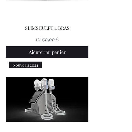
SLIMSCULPT 4 BRAS
Prix
12 650,00 €
Ajouter au panier
Nouveau 2024