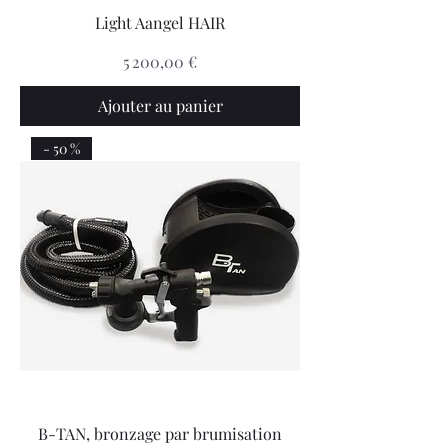
Light Aangel HAIR
Prix
5 200,00 €
Ajouter au panier
- 50 %
B-TAN, bronzage par brumisation