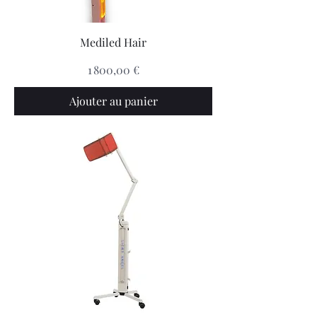
Mediled Hair
Prix
1 800,00 €
Ajouter au panier