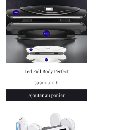
Led Full Body Perfect
Prix
39 900,00 €
Ajouter au panier