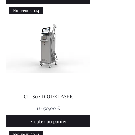
Nouveau 2024
CL-S02 DIODE LASER
Prix
12 650,00 €
Ajouter au panier
Nouveau 2024