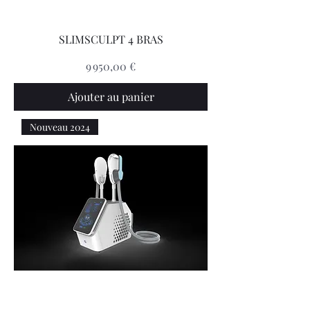
SLIMSCULPT 4 BRAS
Prix
9 950,00 €
Ajouter au panier
Nouveau 2024