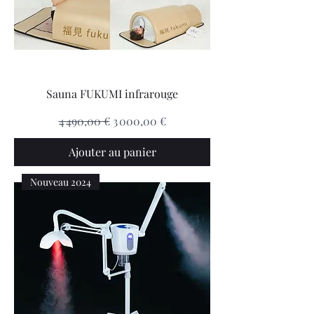
Sauna FUKUMI infrarouge
Prix original
Prix promotionnel
4 490,00 €
3 000,00 €
Ajouter au panier
Nouveau 2024