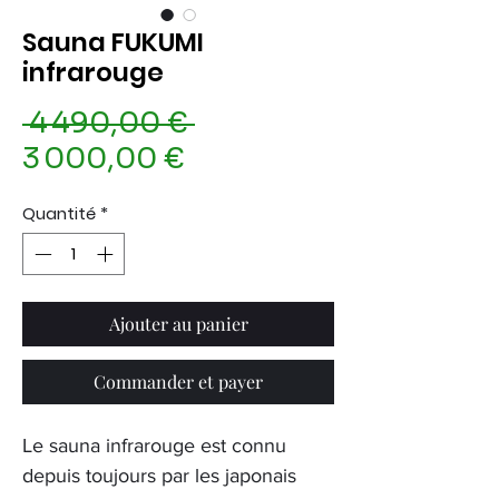
Sauna FUKUMI
infrarouge
Prix
 4 490,00 € 
Prix
original
3 000,00 €
promotionnel
Quantité
*
Ajouter au panier
Commander et payer
Le sauna infrarouge est connu
depuis toujours par les japonais