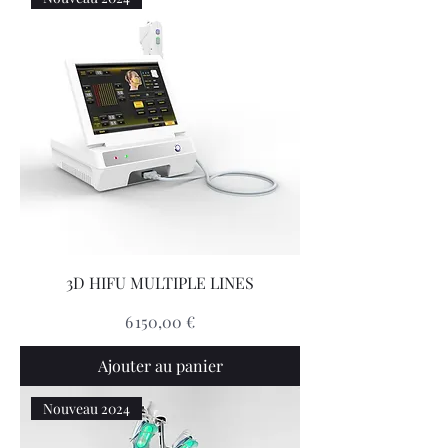
3D HIFU MULTIPLE LINES
Prix
6 150,00 €
Ajouter au panier
Nouveau 2024