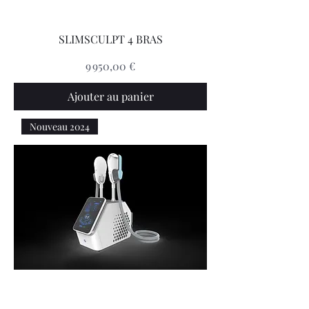
SLIMSCULPT 4 BRAS
Prix
9 950,00 €
Ajouter au panier
Nouveau 2024