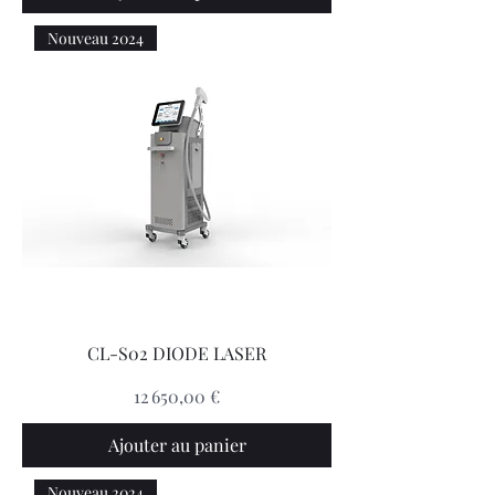
Nouveau 2024
CL-S02 DIODE LASER
Prix
12 650,00 €
Ajouter au panier
Nouveau 2024