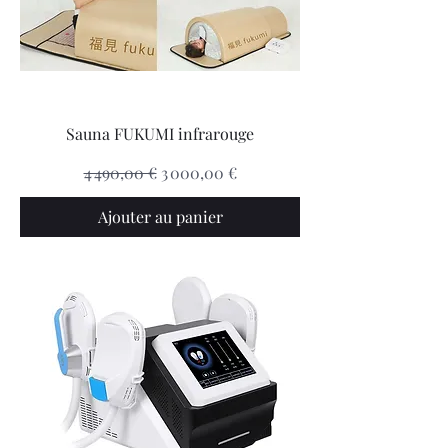
Sauna FUKUMI infrarouge
Prix original
Prix promotionnel
4 490,00 €
3 000,00 €
Ajouter au panier