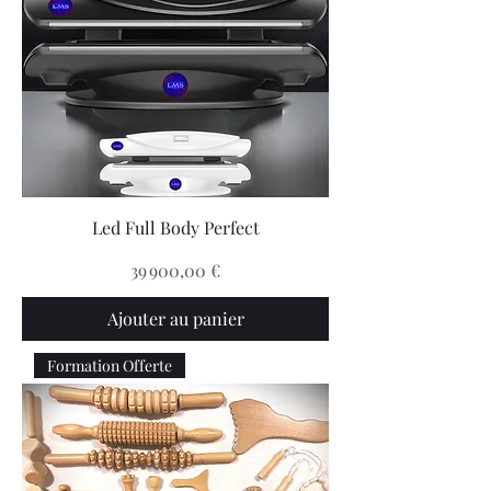
Led Full Body Perfect
Prix
39 900,00 €
Ajouter au panier
Formation Offerte