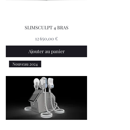
SLIMSCULPT 4 BRAS
Prix
12 650,00 €
Ajouter au panier
Nouveau 2024