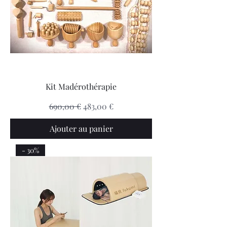
Kit Madérothérapie
Prix original
Prix promotionnel
690,00 €
483,00 €
Ajouter au panier
- 30%