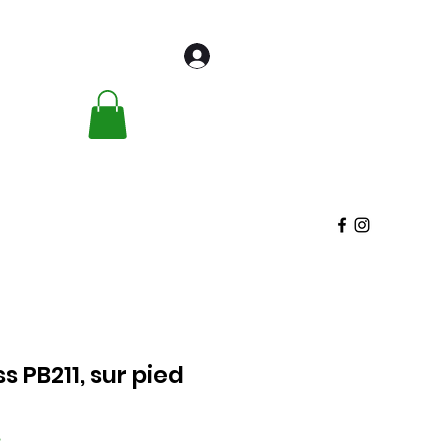
Se connecter
ssoires
Nos offres
Contact
s PB211, sur pied
Prix
€