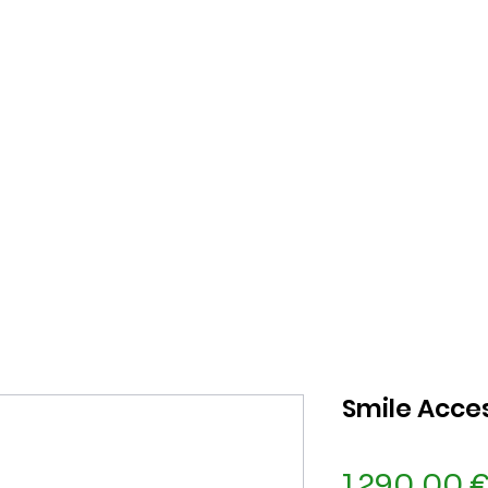
Masques et Cosmétiques
Blanchiment dentaire
Acce
Smile Acces
1 290,00 