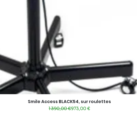
Smile Access BLACK54, sur roulettes
Aperçu rapide
Prix original
Prix promotionnel
1 390,00 €
973,00 €