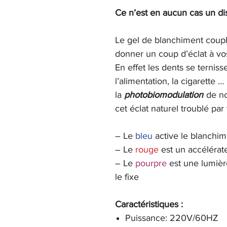
Ce n’est en aucun cas un dis
Le gel de blanchiment coup
donner un coup d’éclat à vo
En effet les dents se ternis
l’alimentation, la cigarette …
la
photobiomodulation
de no
cet éclat naturel troublé par
– Le
bleu
active le blanchim
– Le
rouge
est un accélérat
– Le
pourpre
est une lumière
le fixe
Caractéristiques :
Puissance: 220V/60HZ