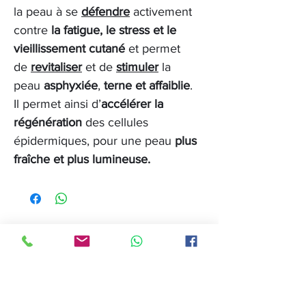
la peau à se
défendre
activement
contre
la fatigue, le stress et le
vieillissement cutané
et permet
de
revitaliser
et de
stimuler
la
peau
asphyxiée
,
terne et affaiblie
.
Il permet ainsi d’
accélérer la
régénération
des cellules
épidermiques, pour une peau
plus
fraîche et plus lumineuse.
Articles
similaires
Nouveau 2024
Nouveau 2024