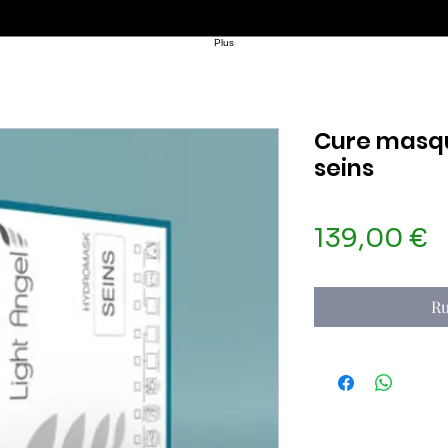
Plus
Cure masqu
seins
P
139,00 €
Ru