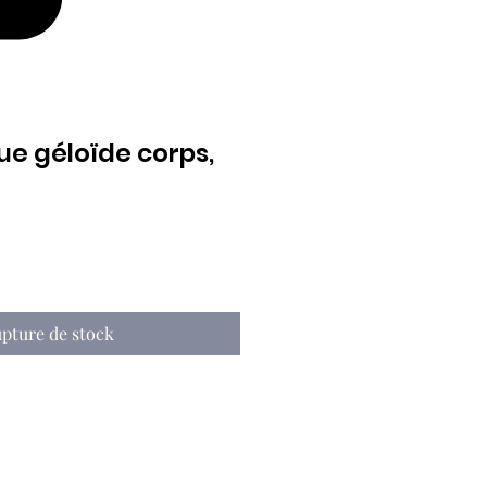
e géloïde corps,
rix
pture de stock